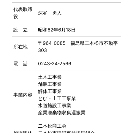
代表取締
深谷 勇人
役
設 立
昭和62年6月18日
〒964-0085 福島県二本松市不動平
所在地
303
電 話
0243-24-2566
土木工事業
舗装工事業
解体工事業
事業内容
とび・土工工事業
水道施設工事業
産業廃棄物収集運搬業
二本松商工会
加盟団体
二本松市建設事業協同組合