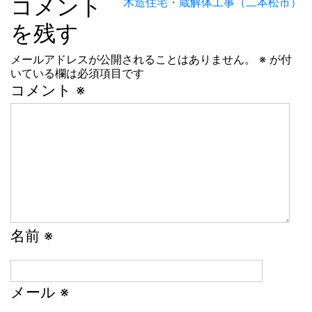
コメント
木造住宅・蔵解体工事（二本松市）
稿
を残す
ナ
メールアドレスが公開されることはありません。
※
が付
ビ
いている欄は必須項目です
ゲ
コメント
※
ー
シ
ョ
ン
名前
※
メール
※