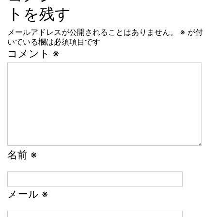
稿
トを残す
ナ
メールアドレスが公開されることはありません。
※
が付
ビ
いている欄は必須項目です
ゲ
コメント
※
ー
シ
ョ
ン
名前
※
メール
※