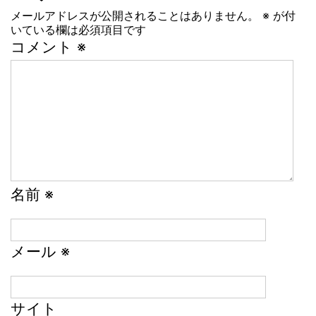
メールアドレスが公開されることはありません。
※
が付
ビ
いている欄は必須項目です
ゲ
コメント
※
ー
シ
ョ
ン
名前
※
メール
※
サイト