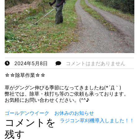
2024年5月8日
コメントはまだありません
☆☆除草作業☆☆
草がグングン伸びる季節になってきましたね(*´Д｀)
弊社では、除草・枝打ち等のご依頼も承っております。
お気軽にお問い合わせください。(^^♪
投
ゴールデンウイーク お休みのお知らせ
コメントを
ラジコン草刈機導入しました！！
稿
残す
ナ