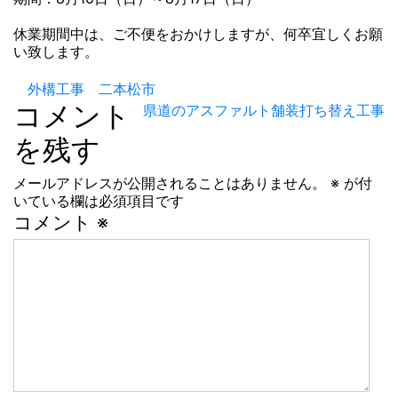
休業期間中は、ご不便をおかけしますが、何卒宜しくお願
い致します。
投
外構工事 二本松市
コメント
県道のアスファルト舗装打ち替え工事
稿
を残す
ナ
メールアドレスが公開されることはありません。
※
が付
ビ
いている欄は必須項目です
ゲ
コメント
※
ー
シ
ョ
ン