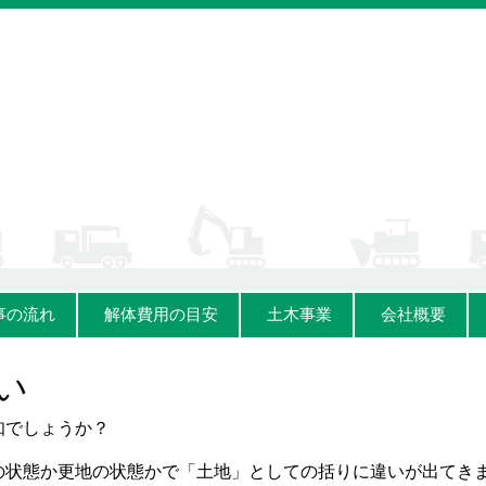
事の流れ
解体費用の目安
土木事業
会社概要
い
知でしょうか？
の状態か更地の状態かで「土地」としての括りに違いが出てき