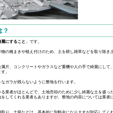
は？
綺麗にすること
」です。
作物の種まきや植え付けのため、土を耕し雑草などを取り除き
金属片、コンクリートやガラスなど重機や人の手で綺麗にして
ます。
きなガラが残らないように整地を行います。
いる業者がほとんどで、土地売却のために少し綺麗な土を盛っ
地をしてくれる業者もありますが、整地の内容については業者
鋤取り、土留などは、基本的に別料金になりますが対応してく