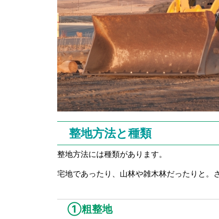
整地方法と種類
整地方法には種類があります。
宅地であったり、山林や雑木林だったりと。
①粗整地